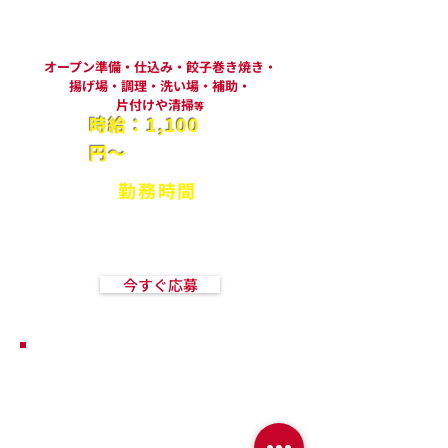
キッチンスタッフ
オープン準備・仕込み・餃子巻き焼き・
揚げ場・調理・洗い場・補助・
片付けや清掃
等
時給：1,100
円〜
​勤務時間
9:00~14:00/10:00~16:00/18:00~22:00
9:00~22:00の間の4~6時間
シフト制応相談
今すぐ応募
​正社員も募集していま
す！