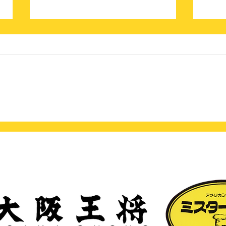
今月のオススメは“熟成肉”‼
☆大
ボ☆