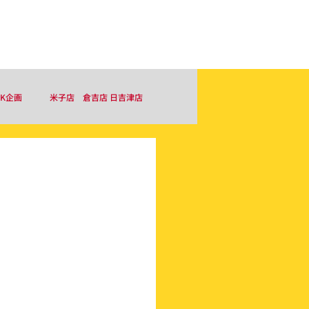
お問い合わせ
採用情報はこちら
＆K企画
米子店 倉吉店 日吉津店