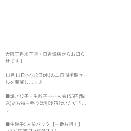
大阪王将米子店・日吉津店からお知ら
せです！
11月11日(火)12日(水)の二日間半額セー
ルを開催します♪
■焼き餃子・生餃子→一人前155円(税
込)※お持ち帰りは別途箱代いただきま
す
■生餃子5人前パック【一番お得！】
→795円(税込)(箱代込み)