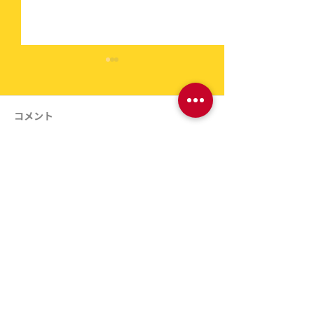
コメント
11月の新メニュー！
コメントを追加…
10月から新商
す！