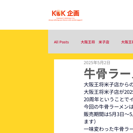
ホーム
All Posts
大阪王将 米子店
大阪王
2025年5月2日
牛骨ラー
大阪王将米子店から
大阪王将米子店が202
20周年ということで
今回の牛骨ラーメン
販売期間は5月3日～
ます）
一味変わった牛骨ラ