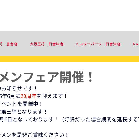
事業内容
お知らせ
会社概要
将 倉吉店
大阪王将 日吉津店
ミスターバーク 日吉津店
K
メンフェア開催！
のお知らせです！
5年6月に
20周年
を迎えます！
イベントを開催中！
は第三弾となります！
5月6日となっております！（好評だった場合期間を延長す
ーメンを是非ご賞味ください！