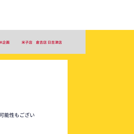
お問い合わせ
採用情報はこちら
＆K企画
米子店 倉吉店 日吉津店
る可能性もござい