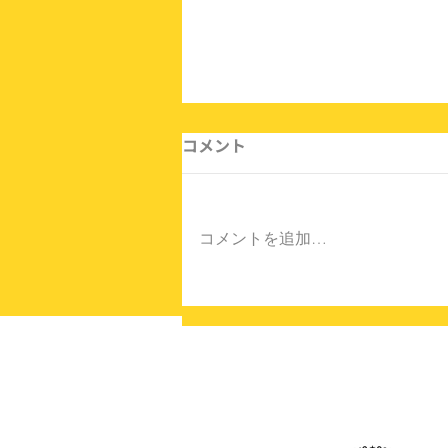
コメント
コメントを追加…
２月６日(金)からチケットバ
ックキャンペーン始まります
♪