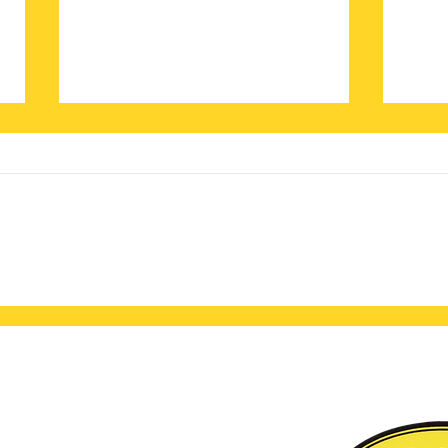
大阪王将2月のオススメ商
あの
品！
んか