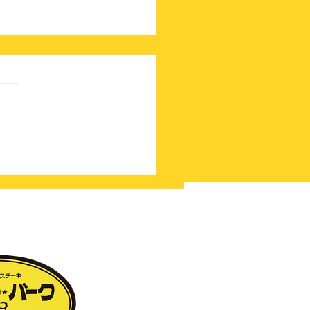
時の無料券眠っていませ
？？