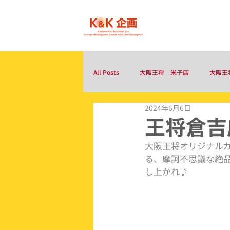
ホーム
All Posts
大阪王将 米子店
大阪王
2024年6月6日
王将倉吉
大阪王将オリジナル
る、摩訶不思議な絶
し上がれ♪