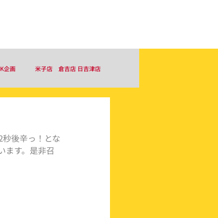
お問い合わせ
採用情報はこちら
＆K企画
米子店 倉吉店 日吉津店
2秒後辛っ！とな
います。是非召