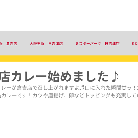
事業内容
お知らせ
会社概要
将 倉吉店
大阪王将 日吉津店
ミスターバーク 日吉津店
K
店カレー始めました♪
カレーが倉吉店で召し上がれますよ♬口に入れた瞬間甘っ！
品カレーです！カツや唐揚げ、卵などトッピングも充実して