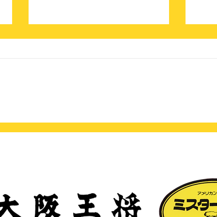
大阪王将2月のオススメ商
あの
品！
んか